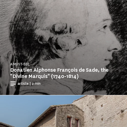
A MUST-SEE
Donatien Alphonse François de Sade, the
"Divine Marquis" (1740-1814)
article | 2 min