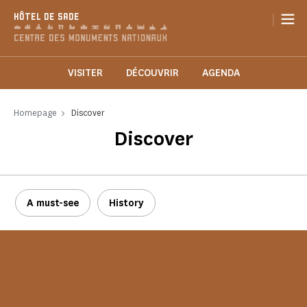
Cookies management panel
|
HÔTEL DE SADE
VISITER
DÉCOUVRIR
AGENDA
Homepage
Discover
Discover
A must-see
History