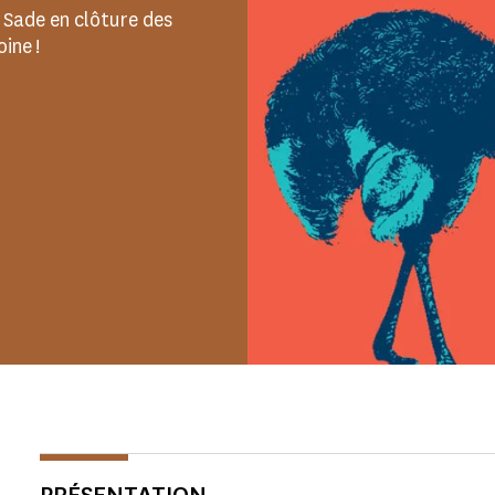
e Sade en clôture des
ine !
PRÉSENTATION