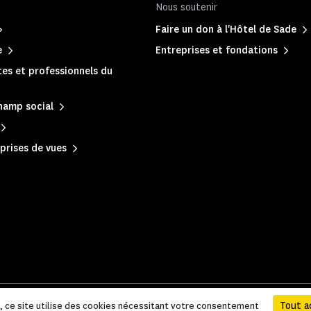
Nous soutenir
Faire un don à l'Hôtel de Sade
e
Entreprises et fondations
es et professionnels du
hamp social
prises de vues
 légales et administratives
|
Plan du site
Tout a
e, ce site utilise des cookies nécessitant votre consentement