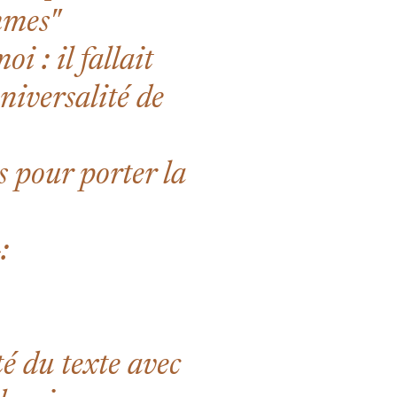
emmes"
i : il fallait
niversalité de
s pour porter la
:
té du texte avec