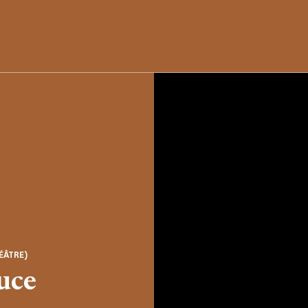
ÉÂTRE)
uce