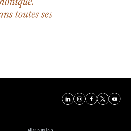
phonique.
ans toutes ses
Aller plus loin