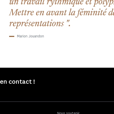
un travail rythmique et poly
Mettre en avant la féminité d
représentations
.
Marion Jouandon
n contact !
Nous soutenir