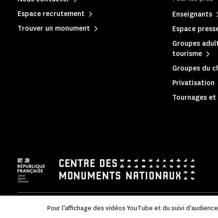
Espace recrutement
Enseignants
Trouver un monument
Espace press
Groupes adult
tourisme
Groupes du c
Privatisation
Tournages et 
Mentions légales
|
Politique de confidentialité
|
Informations
Pour l’affichage des vidéos YouTube et du suivi d'audienc