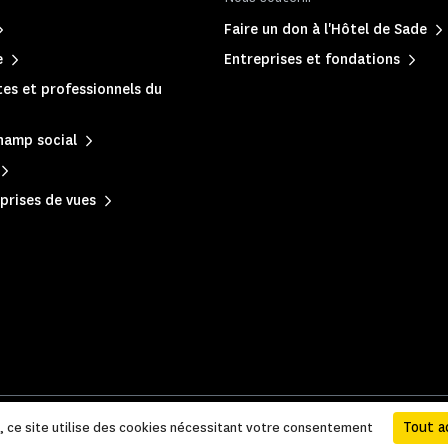
Faire un don à l'Hôtel de Sade
e
Entreprises et fondations
es et professionnels du
hamp social
prises de vues
 légales et administratives
|
Plan du site
Tout a
e, ce site utilise des cookies nécessitant votre consentement